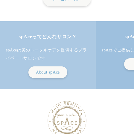
spAceってどんなサロン？
sp
spAceは美のトータルケアを提供するプラ
spAceでご提
イベートサロンです
About spAce