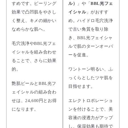
すめです。ピーリング
ル）
」や「
BBL光フェ
効果で凸凹肌をやさし
イシャル
」がおすす
く整え、キメの細かい
め。ハイドロ毛穴洗浄
なめらかな肌へ。
で古い角質を取り除
き、BBL光フェイシャ
毛穴洗浄やBBL光フェ
ルで肌のターンオーバ
イシャルを組み合わせ
ーを促進。
ることで、さらに効果
的。
ワントーン明るい、ふ
っくらとしたツヤ肌を
艶肌ピールとBBL光フ
目指せます。
ェイシャルの組み合わ
せは、24,600円とお得
エレクトロポレーショ
になります。
ンを付けることで、美
容液の浸透力がアップ
し、保湿効果も期待で