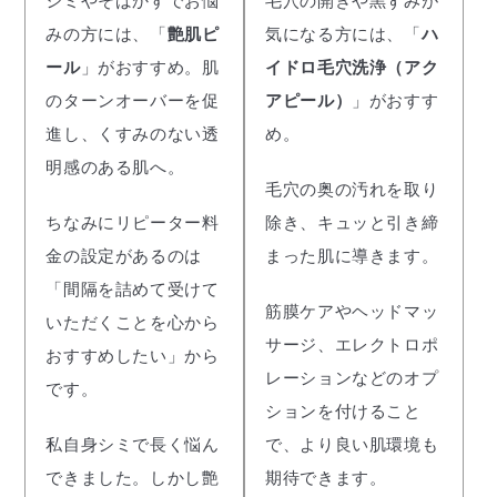
シミやそばかすでお悩
毛穴の開きや黒ずみが
みの方には、「
艶肌ピ
気になる方には、「
ハ
ール
」がおすすめ。肌
イドロ毛穴洗浄（アク
のターンオーバーを促
アピール）
」がおすす
進し、くすみのない透
め。
明感のある肌へ。
毛穴の奥の汚れを取り
ちなみにリピーター料
除き、キュッと引き締
金の設定があるのは
まった肌に導きます。
「間隔を詰めて受けて
筋膜ケアやヘッドマッ
いただくことを心から
サージ、エレクトロポ
おすすめしたい」から
レーションなどのオプ
です。
ションを付けること
私自身シミで長く悩ん
で、より良い肌環境も
できました。しかし艶
期待できます。